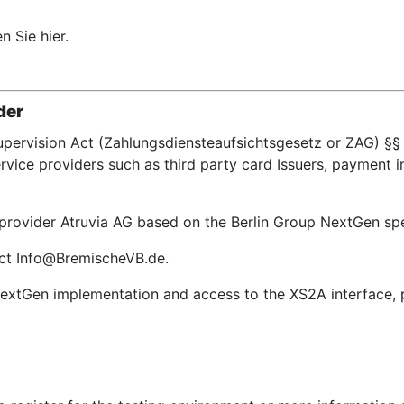
n Sie hier.
der
upervision Act (Zahlungsdiensteaufsichtsgesetz or ZAG) §§ 
ice providers such as third party card Issuers, payment in
e provider Atruvia AG based on the Berlin Group NextGen s
act Info@BremischeVB.de.
extGen implementation and access to the XS2A interface, pl