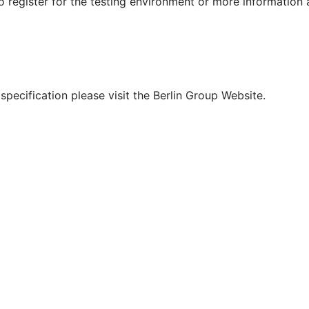
To register for the testing environment or more information
pecification please visit the Berlin Group Website.