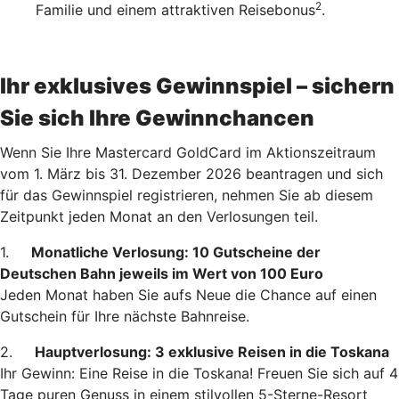
2
Familie und einem attraktiven Reisebonus
.
Ihr exklusives Gewinnspiel – sichern
Sie sich Ihre Gewinnchancen
Wenn Sie Ihre Mastercard GoldCard im Aktionszeitraum
vom 1. März bis 31. Dezember 2026 beantragen und sich
für das Gewinnspiel registrieren, nehmen Sie ab diesem
Zeitpunkt jeden Monat an den Verlosungen teil.
1.
Monatliche Verlosung: 10 Gutscheine der
Deutschen Bahn jeweils im Wert von 100 Euro
Jeden Monat haben Sie aufs Neue die Chance auf einen
Gutschein für Ihre nächste Bahnreise.
2.
Hauptverlosung: 3 exklusive Reisen in die Toskana
Ihr Gewinn: Eine Reise in die Toskana! Freuen Sie sich auf 4
Tage puren Genuss in einem stilvollen 5-Sterne-Resort