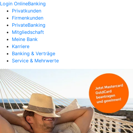
Login OnlineBanking
Privatkunden
Firmenkunden
PrivateBanking
Mitgliedschaft
Meine Bank
Karriere
Banking & Verträge
Service & Mehrwerte