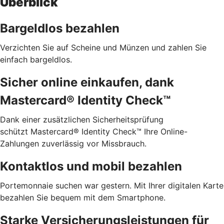
Überblick
Bargeldlos bezahlen
Verzichten Sie auf Scheine und Münzen und zahlen Sie
einfach bargeldlos.
Sicher online einkaufen, dank
Mastercard® Identity Check™
Dank einer zusätzlichen Sicherheitsprüfung
schützt Mastercard® Identity Check™ Ihre Online-
Zahlungen zuverlässig vor Missbrauch.
Kontaktlos und mobil bezahlen
Portemonnaie suchen war gestern. Mit Ihrer digitalen Karte
bezahlen Sie bequem mit dem Smartphone.
Starke Versicherungsleistungen für