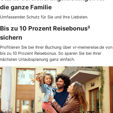
die ganze Familie
Umfassender Schutz für Sie und Ihre Liebsten.
Bis zu 10 Prozent Reisebonus²
sichern
Profitieren Sie bei Ihrer Buchung über vr-meinereise.de von
bis zu 10 Prozent Reisebonus. So sparen Sie bei Ihrer
nächsten Urlaubsplanung ganz einfach.