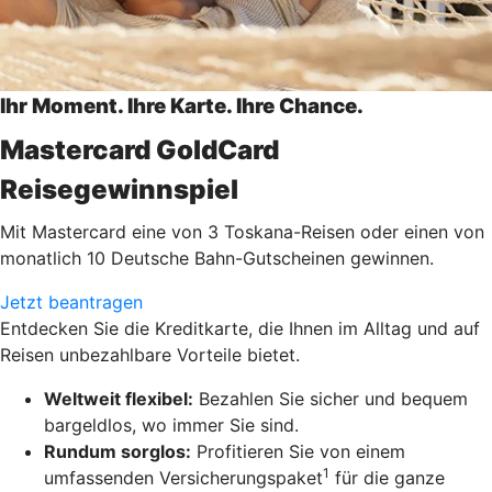
Ihr Moment. Ihre Karte. Ihre Chance.
Mastercard GoldCard
Reisegewinnspiel
Mit Mastercard eine von 3 Toskana-Reisen oder einen von
monatlich 10 Deutsche Bahn-Gutscheinen gewinnen.
Jetzt beantragen
Entdecken Sie die Kreditkarte, die Ihnen im Alltag und auf
Reisen unbezahlbare Vorteile bietet.
Weltweit flexibel:
Bezahlen Sie sicher und bequem
bargeldlos, wo immer Sie sind.
Rundum sorglos:
Profitieren Sie von einem
1
umfassenden Versicherungspaket
für die ganze